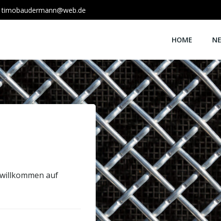
timobaudermann@web.de
HOME
N
 willkommen auf